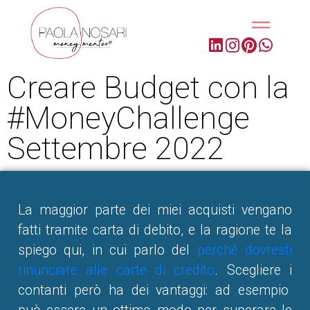
Creare Budget con la
#MoneyChallenge
Settembre 2022
La maggior parte dei miei acquisti vengano
fatti tramite carta di debito, e la ragione te la
spiego qui, in cui parlo del
perché dovresti
rinunciare alle carte di credito
. Scegliere i
contanti però ha dei vantaggi: ad esempio