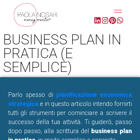
BUSINESS PLAN IN
PRATICA (E
SEMPLICE)
Parlo spesso di
pianificazione economica
strategica
e in questo articolo intendo fornirti
tutti gli strumenti per cominciare a scrivere il
successo della tua attività. Ti guiderò, passo
dopo passo, alla scrittura del
business plan